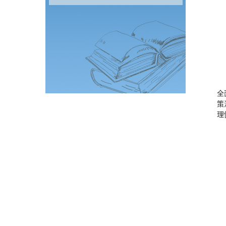
全
策
理