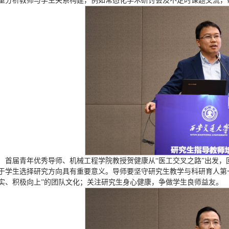
重分析教师与学生关系构建，例如常态化学术研讨会及不定时课题交流，
首届青年优秀导师、机械工程学院教授贺健康从“医工交叉之路”出发
于学生选择研究方向具有重要意义。导师要坚守研究生教学与科研育人第一
实、积极向上”的团队文化；关注研究生身心健康，争做学生良师益友。