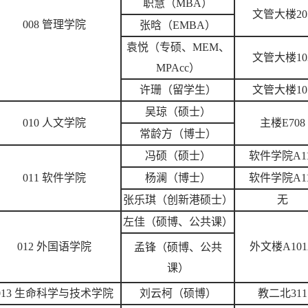
职慧（MBA）
文管大楼20
008 管理学院
张晗（EMBA）
袁悦（专硕、MEM、
文管大楼10
MPAcc）
许珊（留学生）
文管大楼10
吴琼（硕士）
010 人文学院
主楼E708
常龄方（博士）
冯硕（硕士）
软件学院A11
011 软件学院
杨澜（博士）
软件学院A1
张乐琪（创新港硕士）
无
左佳（硕博、公共课）
012 外国语学院
外文楼A101
孟锋（硕博、公共
课）
013 生命科学与技术学院
刘云柯（硕博）
教二北311