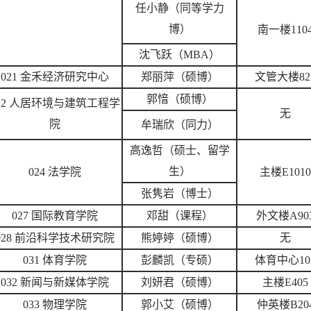
任小静（同等学力
博）
南一楼110
沈飞跃（MBA）
021 金禾经济研究中心
郑丽萍（硕博）
文管大楼82
郭愔（硕博）
22 人居环境与建筑工程学
无
院
牟瑞欣（同力）
高逸哲（硕士、留学
生）
024 法学院
主楼E1010
张隽岩（博士）
027 国际教育学院
邓甜（课程）
外文楼A90
028 前沿科学技术研究院
熊婷婷（硕博）
无
031 体育学院
彭麟凯（专硕）
体育中心10
032 新闻与新媒体学院
刘妍君（硕博）
主楼E405
033 物理学院
郭小艾（硕博）
仲英楼B20