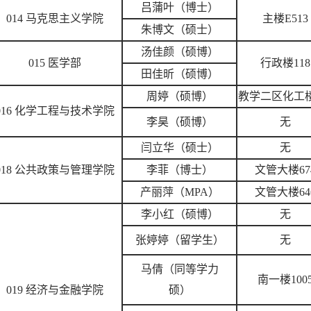
吕蒲叶（博士）
014 马克思主义学院
主楼E513
朱博文（硕士）
汤佳颜（硕博）
015 医学部
行政楼118
田佳昕（硕博）
周婷（硕博）
教学二区化工楼
016 化学工程与技术学院
李昊（硕博）
无
闫立华（硕士）
无
018 公共政策与管理学院
李菲（博士）
文管大楼67
产丽萍（MPA）
文管大楼64
李小红（硕博）
无
张婷婷（留学生）
无
马倩（同等学力
南一楼100
019 经济与金融学院
硕）