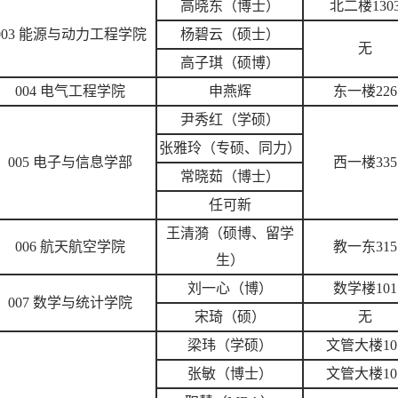
高晓东（博士）
北二楼130
003 能源与动力工程学院
杨碧云（硕士）
无
高子琪（硕博）
004 电气工程学院
申燕辉
东一楼226
尹秀红（学硕）
张雅玲（专硕、同力）
005 电子与信息学部
西一楼335
常晓茹（博士）
任可新
王清漪（硕博、留学
006 航天航空学院
教一东315
生）
刘一心（博）
数学楼101
007 数学与统计学院
宋琦（硕）
无
梁玮（学硕）
文管大楼10
张敏（博士）
文管大楼10