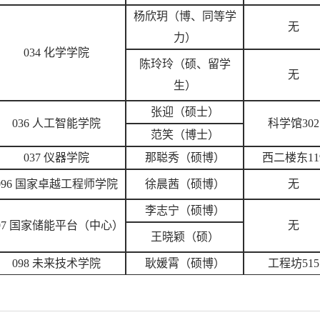
杨欣玥（博、同等学
无
力）
034 化学学院
陈玲玲（硕、留学
无
生）
张迎（硕士）
036 人工智能学院
科学馆302
范笑（博士）
037 仪器学院
那聪秀（硕博）
西二楼东11
096 国家卓越工程师学院
徐晨茜（硕博）
无
李志宁（硕博）
97 国家储能平台（中心）
无
王晓颖（硕）
098 未来技术学院
耿媛霄（硕博）
工程坊515