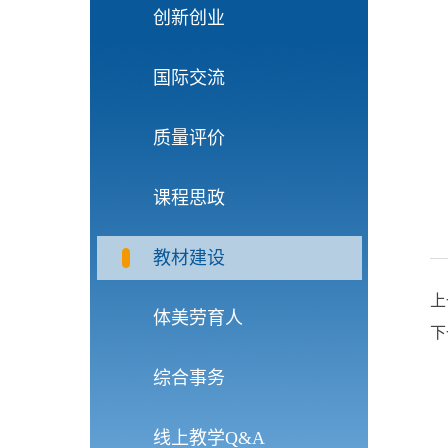
创新创业
国际交流
质量评价
课程思政
教材建设
上
体美劳育人
下
综合事务
线上教学Q&A