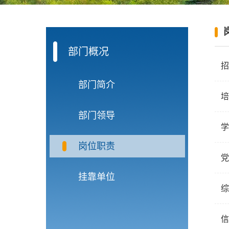
部门概况
招
部门简介
培
部门领导
学
岗位职责
党
挂靠单位
综
信