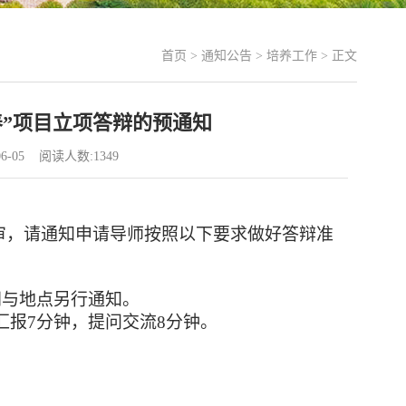
首页
>
通知公告
>
培养工作
> 正文
养”项目立项答辩的预通知
6-05 阅读人数:
1349
评审，请通知申请导师按照以下要求做好答辩准
间与地点另行通知。
汇报
7分钟，提问交流
8
分钟。
。