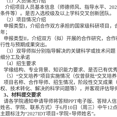
（
1）
人员情况介绍
介绍项目人员基本信息（师德师风、指导水平、
202
养条件等）。是否入选校级及以上学科交叉创新团队
。
（
2
）项目情况介绍
申报类型
I，介绍合作双方承担的国家级科研项目，
三年；
申报类型
II，介绍双方（拟）开展的合作研究，合
可行性与预期成果突出。
（
3
）双导师拟分别指导解决的关键科学或技术问题
详细分工及承诺
（
4
）招生要求
学缘结构、专业背景、知识能力要求、是否已有优
（
5
）
“交叉培养”项目
实施
情况
（
仅曾
获批
“交叉培养
项目名称、合作导师、招生情况，
阶段性交叉成果
作权、技术转化
、
解决的科学问题
等），并客观评估导
3、材料提交要求
请各学院通知申请导师将答辩
PPT电子版、答辩人
（姓名、学院、联系方式）
于
6
月
10
日（周
三
）
中午
12
主题标注为“202
7
IDT项目+学院+导师姓名”。