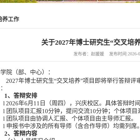
培养工作
关于2027年博士研究生“交叉培
发布者：赵媛媛 发布时间:2026-0
各学院（部、中心）：
202
7
年博士研究生
“交叉培养”项目即将举行答辩
备：
1、
答辩安排
l
202
6
年
6
月
11日
（周
四
）
，兴庆校区。具体答辩时
l
团队项目汇报
10分钟，提问交流
10
分钟；个体项目
l
团队项目由协调人汇报、个体项目由主导师汇报。
l
申报书中涉及的所有导师（含合作导师）均需列席
2、
答辩内容