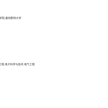
学院
曼彻斯特大学
;
工程
电子科学与技术
电气工程
;
;