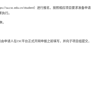
）进行报名，按照相应项目要求准备申请
tps://sa.csc.edu.cn/student
求执行。
审。
表由申请人在
平台正式开网申报之前填写，并向子项目组提交，
CSC