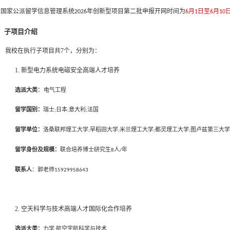
国家公派留学信息管理系统
年创新型项目第
二
批申报开网时间为
月
日至
月
202
6
6
1
6
10
、
子项目介绍
我校在执行子项目共
7
个，分别为：
1. 新型电力系统电磁安全高端人才培养
：
选派大类
电气工程
留学国别：
瑞士
日本
意大利
法国
;
;
;
留学单位：
洛桑联邦理工大学
早稻田大学
米兰理工大学
都灵理工大学
图卢兹第三大学
;
;
;
;
留学身份及规模：
联合培养博士研究生
人
年
8
/
联系人
：郭老师
15929958643
2. 空天科学与技术高端人才国际化合作培养
选派大类：
力学
航空宇航科学与技术
;