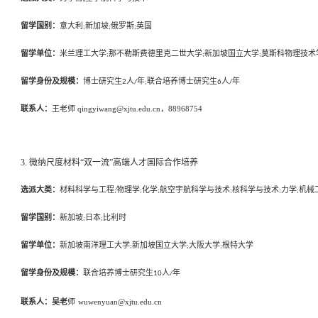
留学国别：
意大利
新加坡
俄罗斯
英国
;
;
;
留学单位：
米兰理工大学
那不勒斯费德里克二世大学
新加坡国立大学
莫斯科物理技术
;
;
;
留学身份及规模：
博士研究生
人
年
联合培养博士研究生
人
年
2
/
;
6
/
联系人：
王老师
qingyiwang@xjtu.edu.cn，88968754
3. 微纳尺度材料“双一流”高端人才国际合作培养
选派大类：
材料科学与工程
物理学
化学
航空宇航科学与技术
核科学与技术
力学
机械
;
;
;
;
;
;
留学国别：
新加坡
日本
比利时
;
;
留学单位：
新加坡南洋理工大学
新加坡国立大学
大阪大学
根特大学
;
;
;
留学身份及规模：
联合培养博士研究生
人
年
10
/
联系人：
吴
老
师
wuwenyuan@xjtu.edu.cn