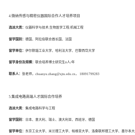
4.微纳传感与精密仪器国际合作人才培养项目
选派大类：
仪器科学与技术
生物医学工程
机械工程
;
;
留学国别：
德国、阿拉伯联合酋长国、法国
留学单位：
伊尔默瑙工业大学、哈利法大学、巴黎西岱大学
留学身份及规模：
联合培养博士研究生
人
年
6
/
联系人：
张
老师，
chuanyu.zhang@xjtu.edu.cn， 18091799283
5.集成电路高端人才国际合作培养
选派大类
：集成电路科学与工程
留学国别
：日本、意大利、瑞士、澳大利亚、西班牙、德国
留学单位：
东京工业大学、米兰理工大学、帕维亚大学、洛桑联邦理工大学、墨尔本大