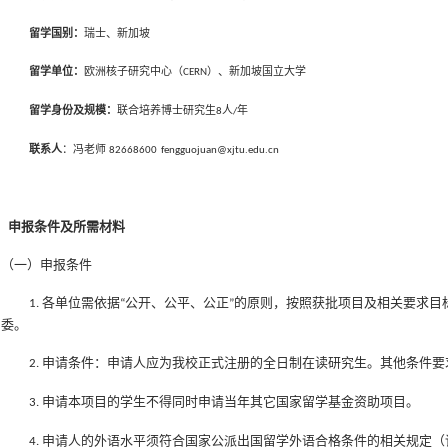
留学国别：
瑞士
、
新加坡
留学单位：
欧洲核子研究中心（
）、新加坡国立大学
CERN
留学身份及规模：
联合培养博士研究生
人
年
8
/
联系人
：
冯
老师
82668600 fengguojuan@xjtu.edu.cn
、申报条件及所需材料
（一）申报条件
各单位需依据
公开、公平、公正
的原则，按照获批项目及相关要求目
1.
“
”
委。
申请条件：申请人应为我校正式注册的全日制在读研究生。其他条件要
2.
申请本项目的学生不得同时申请当年其它国家留学基金资助项目。
3.
申请人的外语水平须符合国家公派出国留学外语合格条件的相关规定（
4.