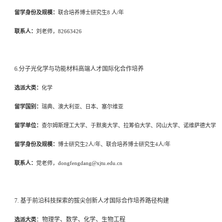
留学身份及规模：
联合培养博士研究生
8 人/年
联系人：
刘
老师，
82663426
6.
分子光化学与功能材料高端人才国际化合作培养
选派大类：
化学
留学国别：
瑞典、澳大利亚、日本、塞尔维亚
留学单位：
查尔姆斯理工大学、于默奥大学、拉筹伯大学、冈山大学、诺维萨德大学
留学身份及规模：
博士研究生
2人/年、联合培养博士研究生4人/年
联系人：
党老师
，
dongfengdang@xjtu.edu.cn
7
.
基于前沿科技探索的拔尖创新人才国际合作培养路径构建
：
物理学、数学、化学、生物工程
选派大类