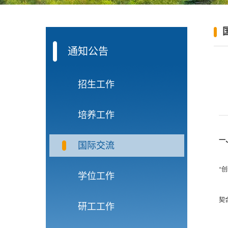
通知公告
招生工作
培养工作
一
国际交流
创
“
学位工作
契
研工工作