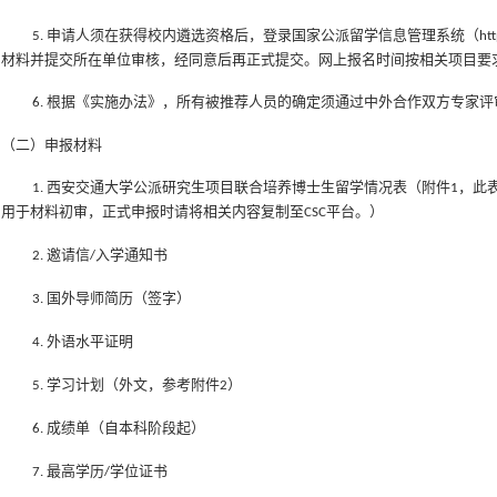
申请人须在获得校内遴选资格后，登录国家公派留学信息管理系统（
5.
ht
材料并提交所在单位审核，经同意后再正式提交。网上报名时间按相关项目要
根据《实施办法》，所有被推荐人员的确定须通过中外合作双方专家评
6.
（二）申报材料
西安交通大学公派研究生项目联合培养博士生留学情况表
（
附件
，此
1.
1
用于材料初审，正式申报时请将相关内容复制至
平台。
）
CSC
邀请信
入学通知书
2
.
/
国外导师简历
（
签字
）
3
.
外语水平证明
4
.
学习计划（外文
，
参考附件
）
5
.
2
成绩单（自本科阶段起）
6
.
最高学历
学位证书
7
.
/